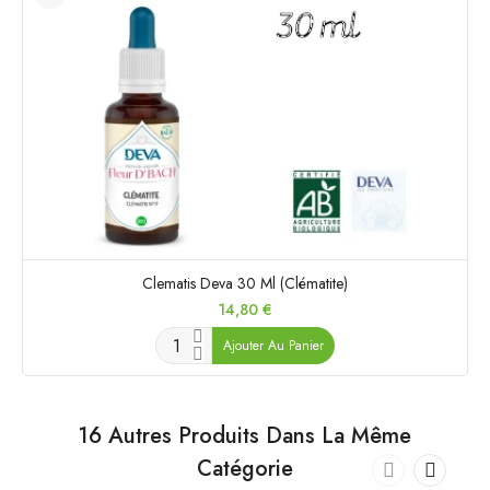
Clematis Deva 30 Ml (Clématite)
Prix
14,80 €
Ajouter Au Panier
16 Autres Produits Dans La Même
Catégorie