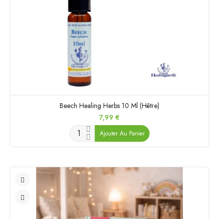
Beech Healing Herbs 10 Ml (Hêtre)
Prix
7,99 €
Ajouter Au Panier