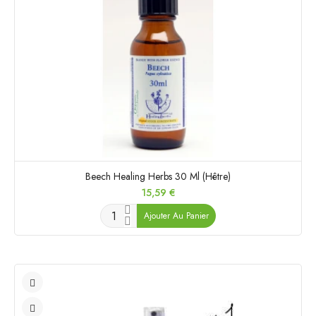
Beech Healing Herbs 30 Ml (Hêtre)
Prix
15,59 €
Ajouter Au Panier