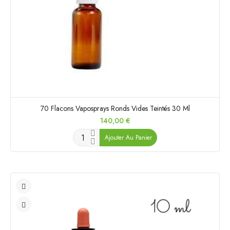
70 Flacons Vaposprays Ronds Vides Teintés 30 Ml
Prix
140,00 €
Ajouter Au Panier