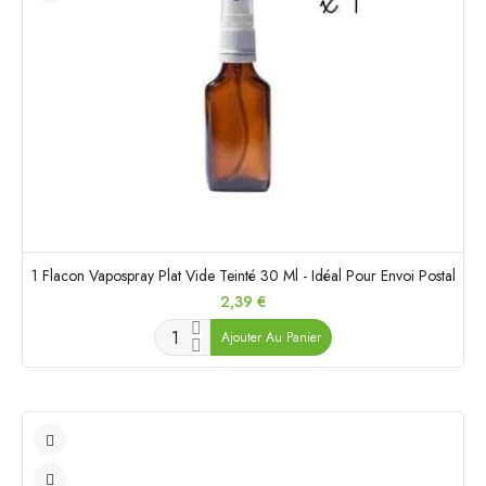
1 Flacon Vapospray Plat Vide Teinté 30 Ml - Idéal Pour Envoi Postal
Prix
2,39 €
Ajouter Au Panier