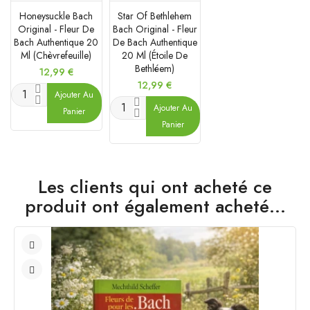
Honeysuckle Bach
Star Of Bethlehem
Original - Fleur De
Bach Original - Fleur
Bach Authentique 20
De Bach Authentique
Ml (Chèvrefeuille)
20 Ml (Étoile De
Bethléem)
Prix
12,99 €
Prix
12,99 €
Ajouter Au
Ajouter Au
Panier
Panier
Les clients qui ont acheté ce
produit ont également acheté...