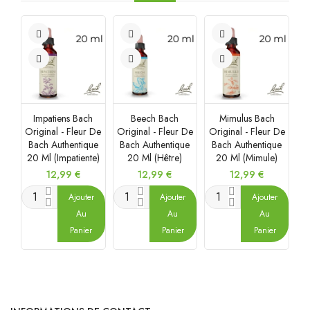
Impatiens Bach
Beech Bach
Mimulus Bach
Ol
Original - Fleur De
Original - Fleur De
Original - Fleur De
Bach Authentique
Bach Authentique
Bach Authentique
A
20 Ml (Impatiente)
20 Ml (Hêtre)
20 Ml (Mimule)
Prix
Prix
Prix
12,99 €
12,99 €
12,99 €
Ajouter
Ajouter
Ajouter
Au
Au
Au
Panier
Panier
Panier