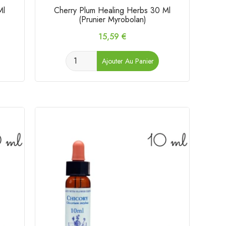
Ml
Cherry Plum Healing Herbs 30 Ml
(Prunier Myrobolan)
Prix
15,59 €
Ajouter Au Panier