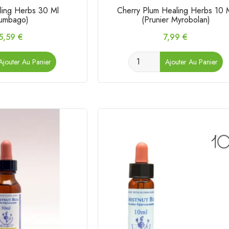
ling Herbs 30 Ml
Cherry Plum Healing Herbs 10 
lumbago)
(Prunier Myrobolan)
rix
Prix
5,59 €
7,99 €
Ajouter Au Panier
Ajouter Au Panier