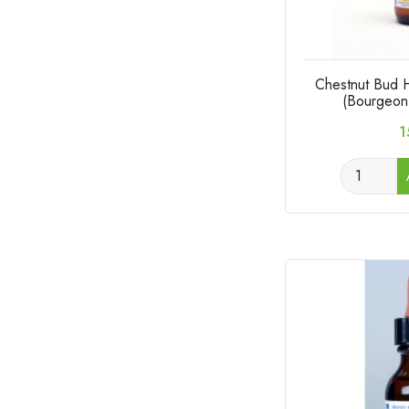
Chestnut Bud 
(Bourgeon
P
1