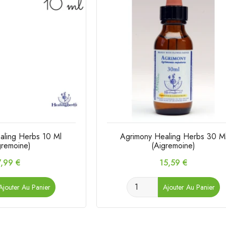
aling Herbs 10 Ml
Agrimony Healing Herbs 30 M
gremoine)
(Aigremoine)
rix
Prix
7,99 €
15,59 €
Ajouter Au Panier
Ajouter Au Panier