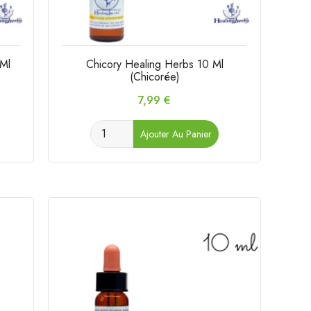
 Ml
Chicory Healing Herbs 10 Ml
(Chicorée)
Prix
7,99 €
Ajouter Au Panier