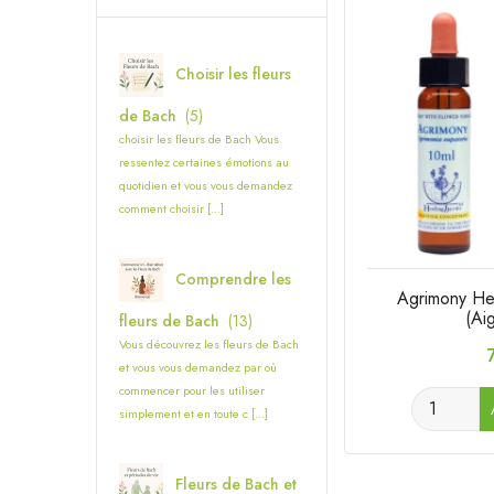
Choisir les fleurs
de Bach
(5)
choisir les fleurs de Bach Vous
ressentez certaines émotions au
quotidien et vous vous demandez
comment choisir [...]
Comprendre les
Agrimony He
(Ai
fleurs de Bach
(13)
Vous découvrez les fleurs de Bach
P
et vous vous demandez par où
commencer pour les utiliser
simplement et en toute c [...]
Fleurs de Bach et