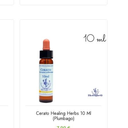
l
Cerato Healing Herbs 10 Ml
(Plumbago)
Prix