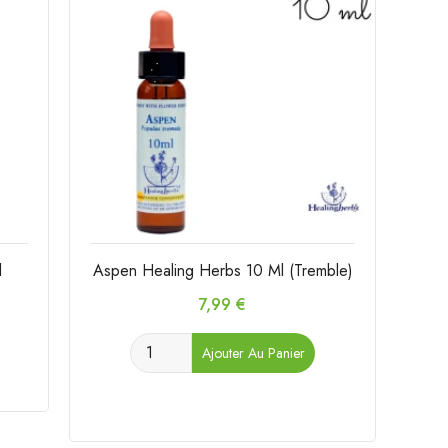
l
Aspen Healing Herbs 10 Ml (Tremble)
Prix
7,99 €
Ajouter Au Panier