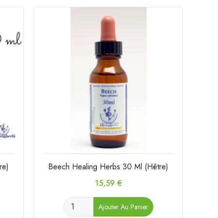
re)
Beech Healing Herbs 30 Ml (Hêtre)
Prix
15,59 €
Ajouter Au Panier