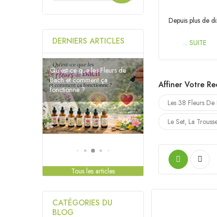
Depuis plus de di
DERNIERS ARTICLES
... SUITE
Qu’est-ce que les Fleurs de
Comment choisir la bonne
Fleur de Bach selon son
Les 38 Fleurs de Bach:
Fleurs de Bach et
Bach et comment ça
Descriptions
Affiner Votre R
hypersensibilité
fonctionne ?
émotion ?
Les 38 Fleurs De
Le Set, La Trouss
Tous les articles
CATÉGORIES DU
BLOG