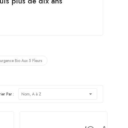
is plus de dix ans
rgence Bio Aux 5 Fleurs

rier Par :
Nom, A à Z