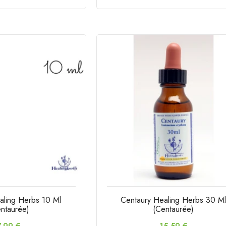
aling Herbs 10 Ml
Centaury Healing Herbs 30 M
ntaurée)
(Centaurée)
rix
Prix