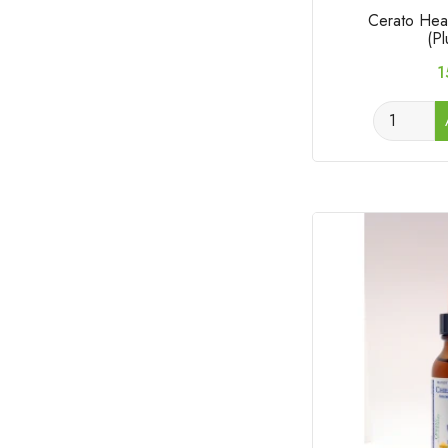
Cerato Hea
(P
P
1