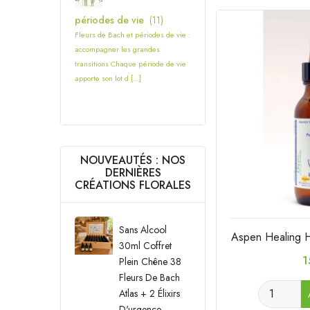
périodes de vie
(11)
Fleurs de Bach et périodes de vie :
accompagner les grandes
transitions Chaque période de vie
apporte son lot d [...]
NOUVEAUTÉS : NOS
DERNIÈRES
CRÉATIONS FLORALES
Sans Alcool
Aspen Healing H
30ml Coffret
P
1
Plein Chêne 38
Fleurs De Bach
Atlas + 2 Élixirs
D'urgence