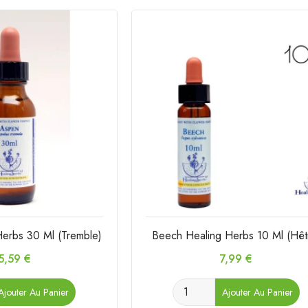
erbs 30 Ml (Tremble)
Beech Healing Herbs 10 Ml (Hêt
rix
Prix
5,59 €
7,99 €
Ajouter Au Panier
Ajouter Au Panier