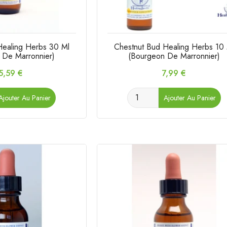
Healing Herbs 30 Ml
Chestnut Bud Healing Herbs 10
 De Marronnier)
(Bourgeon De Marronnier)
rix
Prix
5,59 €
7,99 €
Ajouter Au Panier
Ajouter Au Panier