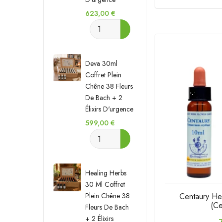
Prix
623,00 €
Deva 30ml
Coffret Plein
Chêne 38 Fleurs
De Bach + 2
Élixirs D'urgence
Prix
599,00 €
Healing Herbs
30 Ml Coffret
Centaury He
Plein Chêne 38
(Ce
Fleurs De Bach
+ 2 Élixirs
P