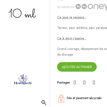
OU PAYER EN
Ce que je ressens :
Terreur, peur extrême, peur paralys
Ce à quoi j’aspire :
Grand courage, dépassement de soi, 
de blocage.
AJOUTER AU PANIER
Partager
Site et paiement sécurisés
