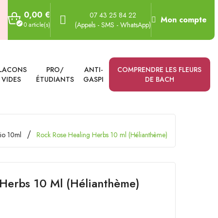
0,00 €
07 43 25 84 22
Mon compte
(Appels - SMS - WhatsApp)
0 article(s)
LACONS
PRO/
ANTI-
COMPRENDRE LES FLEURS
VIDES
ÉTUDIANTS
GASPI
DE BACH
bio 10ml
Rock Rose Healing Herbs 10 ml (Hélianthème)
Herbs 10 Ml (Hélianthème)