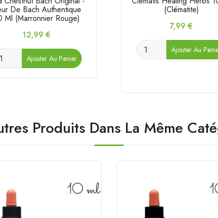
 Chestnut Bach Original -
Clematis Healing Herbs 1
eur De Bach Authentique
(Clématite)
0 Ml (Marronnier Rouge)
Prix
7,99 €
Prix
12,99 €
Ajouter Au Pani
Ajouter Au Panier
utres Produits Dans La Même Caté