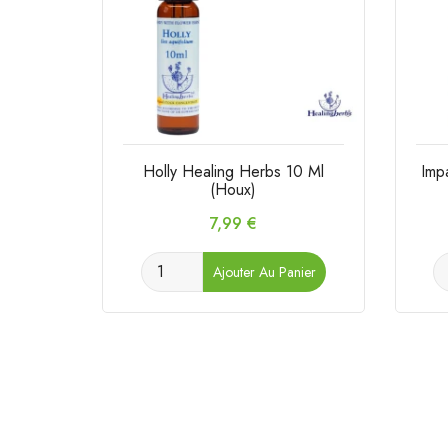
Holly Healing Herbs 10 Ml
Imp
(Houx)
Prix
7,99 €
Ajouter Au Panier