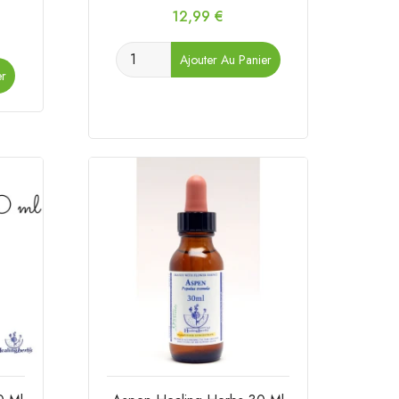
Prix
12,99 €
Ajouter Au Panier
er