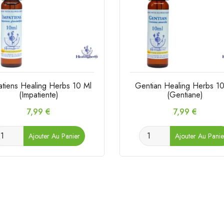
atiens Healing Herbs 10 Ml
Gentian Healing Herbs 1
(Impatiente)
(Gentiane)
Prix
Prix
7,99 €
7,99 €
Ajouter Au Panier
Ajouter Au Panie