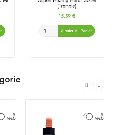
0 Ml
Aspen Healing Herbs 30 Ml
(Tremble)
Prix
15,59 €
er
Ajouter Au Panier
gorie