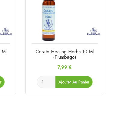
0 Ml
Cerato Healing Herbs 10 Ml
Gors
(Plumbago)
Prix
7,99 €
r
Ajouter Au Panier