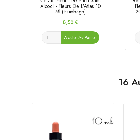
Cerato Fleurs De Bach Sans
Red
Alcool - Fleurs De L'Atlas 10
Fl
Ml (Plumbago)
2
Prix
8,50 €
Ajouter Au Panier
16 A