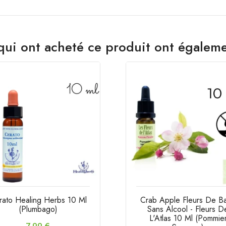
 qui ont acheté ce produit ont égaleme
rato Healing Herbs 10 Ml
Crab Apple Fleurs De B
(Plumbago)
Sans Alcool - Fleurs D
L'Atlas 10 Ml (Pommie
Prix