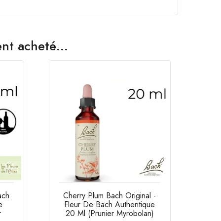
nt acheté...
ach
Cherry Plum Bach Original -
e
Fleur De Bach Authentique
r
20 Ml (Prunier Myrobolan)