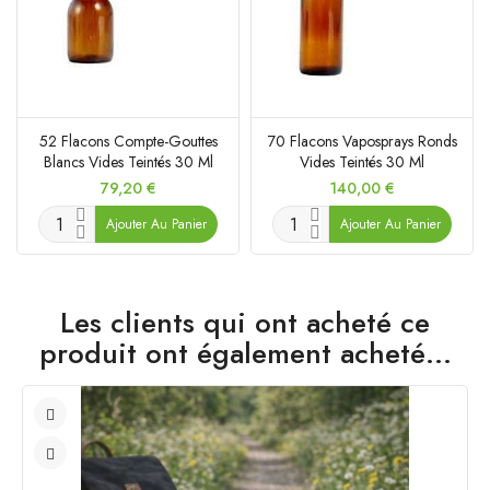
52 Flacons Compte-Gouttes
70 Flacons Vaposprays Ronds
Blancs Vides Teintés 30 Ml
Vides Teintés 30 Ml
Prix
Prix
79,20 €
140,00 €
Ajouter Au Panier
Ajouter Au Panier
Les clients qui ont acheté ce
produit ont également acheté...