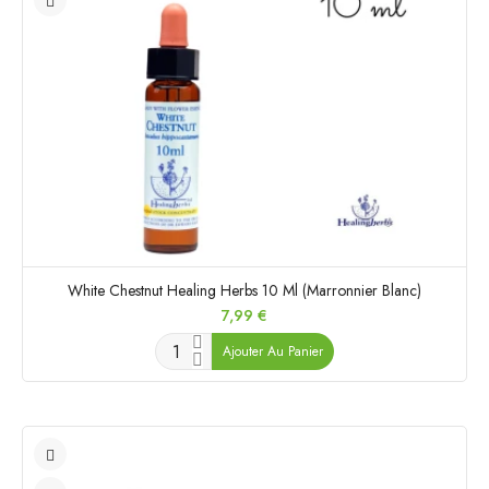
White Chestnut Healing Herbs 10 Ml (Marronnier Blanc)
Prix
7,99 €
Ajouter Au Panier