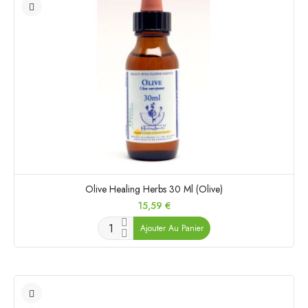
Olive Healing Herbs 30 Ml (Olive)
Prix
15,59 €
Ajouter Au Panier