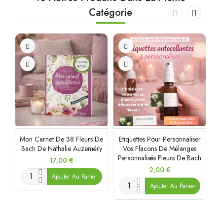
Catégorie
Mon Carnet De 38 Fleurs De
Etiquettes Pour Personnaliser
R
Bach De Nathalie Auzeméry
Vos Flacons De Mélanges
F
Personnalisés Fleurs De Bach
Prix
17,00 €
Prix
2,00 €
Ajouter Au Panier
Ajouter Au Panier