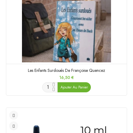
Les Enfants Surdoués De Françoise Quencez
Prix
16,50 €
Ajouter Au Panier