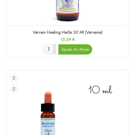
Vervain Healing Herbs 30 Ml (Verveine)
Prix
15,59 €
Ajouter Au Panier