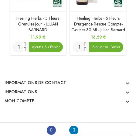
Healing Herbs - 5 Fleurs
Healing Herbs - 5 Fleurs
Granules Jour - JULIAN
D'urgence Rescue Compte-
D
BARNARD
Gouttes 30 Ml - Julian Barnard
Prix
Prix
11,99 €
16,59 €
Ajouter Au Panier
Ajouter Au Panier
INFORMATIONS DE CONTACT

INFORMATIONS

MON COMPTE
