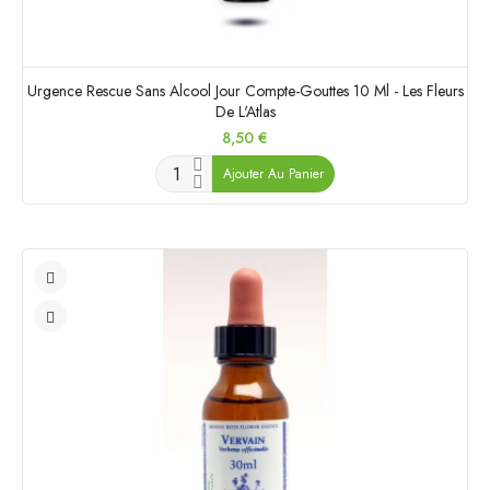
Urgence Rescue Sans Alcool Jour Compte-Gouttes 10 Ml - Les Fleurs
De L'Atlas
Prix
8,50 €
Ajouter Au Panier