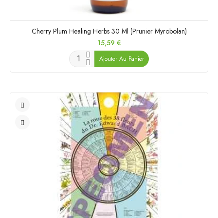
Cherry Plum Healing Herbs 30 Ml (Prunier Myrobolan)
Prix
15,59 €
Ajouter Au Panier